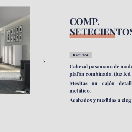
COMP.
SETECIENTO
EDOR
ABATIBLE
SILLAS
Ref:
124
›
Cabezal pasamano de mader
plafón combinado. (luz led
Mesitas un cajón detal
metálico.
Acabados y medidas a elegi