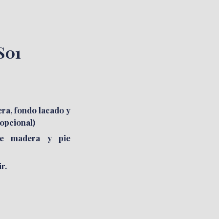
S01
CUNAS
VAJILLEROS
a, fondo lacado y
 opcional)
le madera y pie
r.