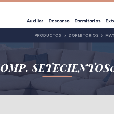
Auxiliar
Descanso
Dormitorios
Ext
PRODUCTOS
DORMITORIOS
MAT
OMP. SETECIENTOS
CUBRERADIADORES
CANAPES
LITERAS
MUEBLES TV