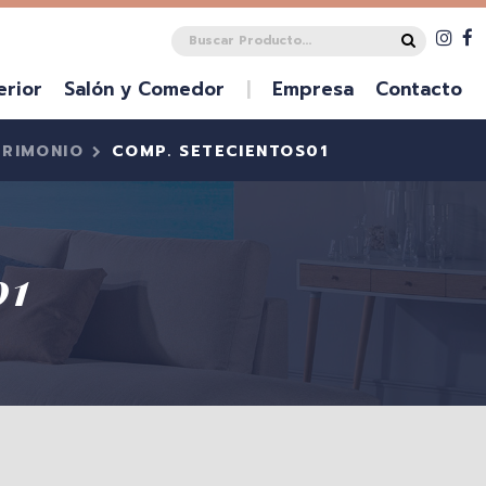
erior
Salón y Comedor
|
Empresa
Contacto
RIMONIO
COMP. SETECIENTOS01
01
DECO
BANCADAS
TOCADORES Y ZAPATEROS
APARADORES