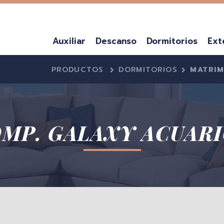
Auxiliar
Descanso
Dormitorios
Ext
PRODUCTOS
DORMITORIOS
MATRIM
MP. GALAXY ACUARI
CUBRERADIADORES
CANAPES
LITERAS
MUEBLES TV