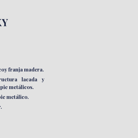
XY
CUNAS
VAJILLEROS
oy franja madera.
ructura lacada y
pie metálicos.
ie metálico.
.