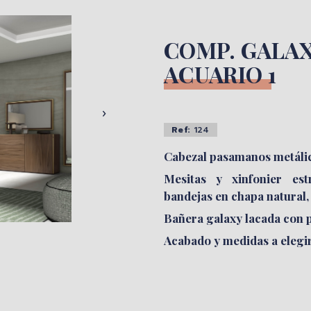
COMP. GALA
ACUARIO 1
EDOR
ABATIBLE
SILLAS
›
Ref:
124
Cabezal pasamanos metálic
Mesitas y xinfonier est
bandejas en chapa natural, 
Bañera galaxy lacada con p
Acabado y medidas a elegir