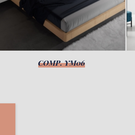
COMP. YM06
,