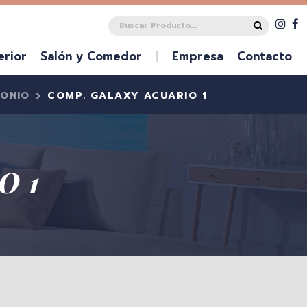
erior
Salón y Comedor
|
Empresa
Contacto
ONIO
COMP. GALAXY ACUARIO 1
O 1
DECO
BANCADAS
TOCADORES Y ZAPATEROS
APARADORES